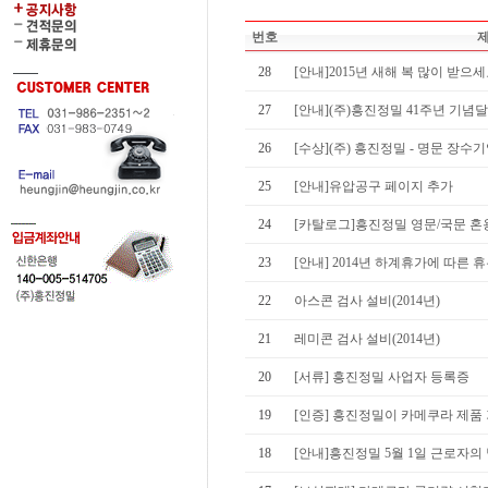
번호
28
[안내]2015년 새해 복 많이 받으
27
[안내](주)흥진정밀 41주년 기념
26
[수상](주) 흥진정밀 - 명문 장수기
25
[안내]유압공구 페이지 추가
24
[카탈로그]흥진정밀 영문/국문 혼용
23
[안내] 2014년 하계휴가에 따른 
22
아스콘 검사 설비(2014년)
21
레미콘 검사 설비(2014년)
20
[서류] 흥진정밀 사업자 등록증
19
[인증] 흥진정밀이 카메쿠라 제품 
18
[안내]흥진정밀 5월 1일 근로자의 날